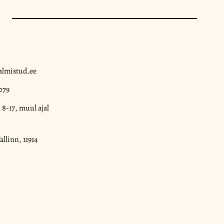
almistud.ee
079
 8-17, muul ajal
allinn, 11914