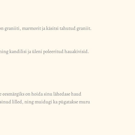
n graniiti, marmorit ja käsitsi tahutud graniit.
ning kandilisi ja üleni poleeritud hauakivisid.
le eesmärgiks on hoida sinu lähedase haud
ärtsinud lilled, ning muidugi ka pügatakse muru