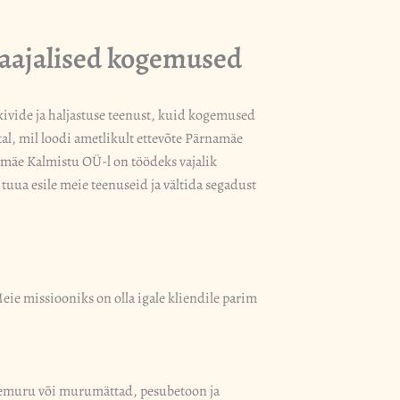
kaajalised kogemused
ivide ja haljastuse teenust, kuid kogemused
tal, mil loodi ametlikult ettevõte Pärnamäe
amäe Kalmistu OÜ-l on töödeks vajalik
t tuua esile meie teenuseid ja vältida segadust
e missiooniks on olla igale kliendile parim
irdemuru või murumättad, pesubetoon ja