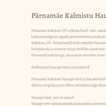
Pärnamäe Kalmistu Haua
Pärnamäe Kalmistu OÜ eelkäija loodi 1996. aasta
kalmistutööga on algselt pereettevõttena loodud f
Kalmistu OÜ. Sel perioodil kolis ettevõte Pärnam
kivitöökoda ja erinevat tüüpi töödeks vajaminev 
Pärnamäe kalmistuga, muutsime ettevõtte nime
Kvaliteetsed hauapiirded ja hauakivid
Pärnamäe Kalmistu Hauapiirded ja Hauakivid OÜ p
abiline ning luua just selline lahendus nagu klien
Hauapiirded, mis on ajatud
Hauapiirete valmistamiseks kasutatakse erinevaid