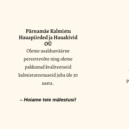
Pärnamäe Kalmistu
Hauapiirded ja Hauakivid
OÜ
Oleme usaldusväärne
pereettevõte ning oleme
pakkunud kvaliteetseid
kalmistuteenuseid juba üle 30
P
aasta.
– Hoiame teie mälestusi!