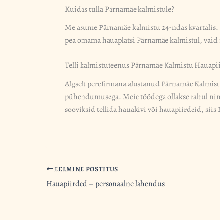
Kuidas tulla Pärnamäe kalmistule?
Me asume Pärnamäe kalmistu 24-ndas kvartalis. K
pea omama hauaplatsi Pärnamäe kalmistul, vaid m
Telli kalmistuteenus Pärnamäe Kalmistu Hauapii
Algselt perefirmana alustanud Pärnamäe Kalmistu
pühendumusega. Meie töödega ollakse rahul ning 
sooviksid tellida hauakivi või hauapiirdeid, si
EELMINE POSTITUS
Hauapiirded – personaalne lahendus​