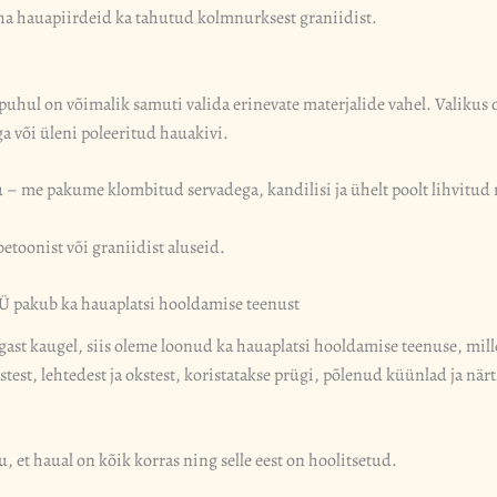
eha hauapiirdeid ka tahutud kolmnurksest graniidist.
uhul on võimalik samuti valida erinevate materjalide vahel. Valikus o
a või üleni poleeritud hauakivi.
ju – me pakume klombitud servadega, kandilisi ja ühelt poolt lihvitud 
betoonist või graniidist aluseid.
 pakub ka hauaplatsi hooldamise teenust
ast kaugel, siis oleme loonud ka hauaplatsi hooldamise teenuse, mil
stest, lehtedest ja okstest, koristatakse prügi, põlenud küünlad ja n
et haual on kõik korras ning selle eest on hoolitsetud.