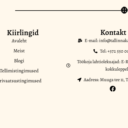
Kontakt
Kiirlingid
Avaleht
E-mail: info@tallinnak
Meist
Tel: +372 550 0
Blogi
Töökoja lahtiolekuajad: E-R
kokkuleppel
Tellimistingimused
Aadress: Muuga tee 11, T
rivaatsustingimused
F
a
c
e
b
o
o
k