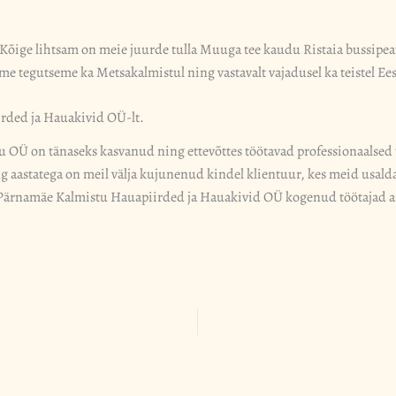
õige lihtsam on meie juurde tulla Muuga tee kaudu Ristaia bussipeatu
e tegutseme ka Metsakalmistul ning vastavalt vajadusel ka teistel Ee
rded ja Hauakivid OÜ-lt.
 OÜ on tänaseks kasvanud ning ettevõttes töötavad professionaalsed 
aastatega on meil välja kujunenud kindel klientuur, kes meid usald
is Pärnamäe Kalmistu Hauapiirded ja Hauakivid OÜ kogenud töötajad a