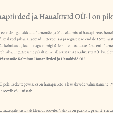
piirded ja Hauakivid OÜ-l on pi
l eesmärgiga pakkuda Pärnamäel ja Metsakalmistul hauapiirete, hauak
irmal veel pikaajalisemad. Ettevõte sai praeguse näo endale 2002. aas
äe kalmistule, kus – nagu nimigi ütleb – tegutsetakse tänaseni. Pärn
tehnika. Tegutsesime pikalt nime all
Pärnamäe Kalmistu OÜ
, kuid e
Pärnamäe Kalmistu Hauapiirded ja Hauakivid OÜ
.
õhiliseks tegevuseks on hauapiirete ja hauakivide valmistamine. Mei
t soovib või unistab.
 materjale vastavalt kliendi soovile. Valikus on paekivi, graniit, si