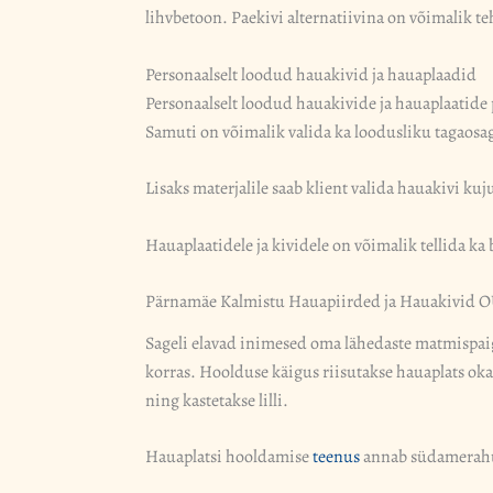
lihvbetoon. Paekivi alternatiivina on võimalik t
Personaalselt loodud hauakivid ja hauaplaadid
Personaalselt loodud hauakivide ja hauaplaatide p
Samuti on võimalik valida ka loodusliku tagaosag
Lisaks materjalile saab klient valida hauakivi ku
Hauaplaatidele ja kividele on võimalik tellida ka 
Pärnamäe Kalmistu Hauapiirded ja Hauakivid OÜ
Sageli elavad inimesed oma lähedaste matmispaig
korras. Hoolduse käigus riisutakse hauaplats oka
ning kastetakse lilli.
Hauaplatsi hooldamise
teenus
annab südamerahu, 