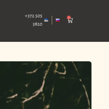
+372 505
0
Cart
3820