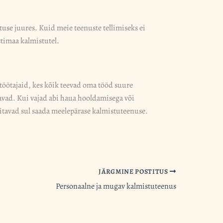
se juures. Kuid meie teenuste tellimiseks ei
stimaa kalmistutel.
töötajaid, kes kõik teevad oma tööd suure
avad. Kui vajad abi haua hooldamisega või
itavad sul saada meelepärase kalmistuteenuse.
JÄRGMINE POSTITUS
Personaalne ja mugav kalmistuteenus